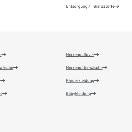
Entsorgung / Inhaltsstoffe
n
Herrenpullover
wäsche
Herrenunterwäsche
n
Kinderkleidung
e
Babykleidung