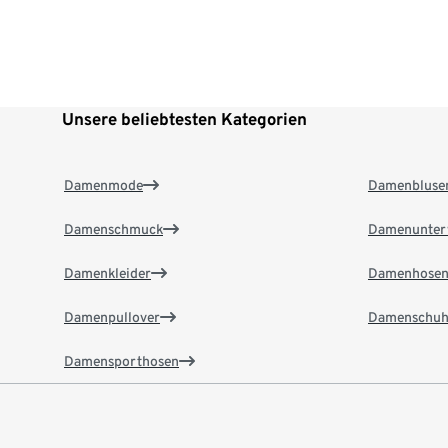
Unsere beliebtesten Kategorien
Damenmode
Damenbluse
Damenschmuck
Damenunter
Damenkleider
Damenhose
Damenpullover
Damenschuh
Damensporthosen