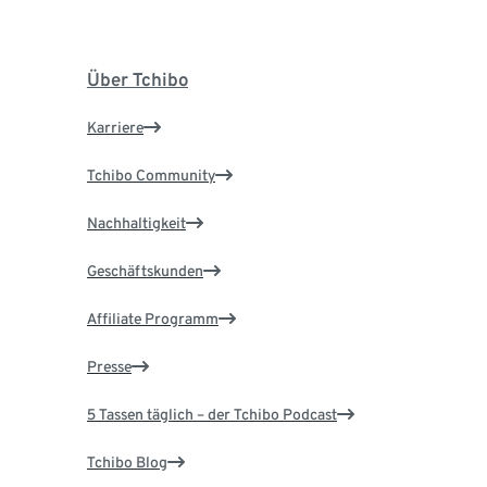
Über Tchibo
Karriere
Tchibo Community
Nachhaltigkeit
Geschäftskunden
Affiliate Programm
Presse
5 Tassen täglich – der Tchibo Podcast
Tchibo Blog