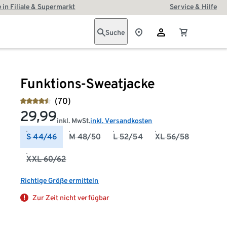
 in Filiale & Supermarkt
Service & Hilfe
Suche
Funktions-Sweatjacke
(70)
29,99
inkl. MwSt.
inkl. Versandkosten
S 44/46
M 48/50
L 52/54
XL 56/58
XXL 60/62
Richtige Größe ermitteln
Zur Zeit nicht verfügbar