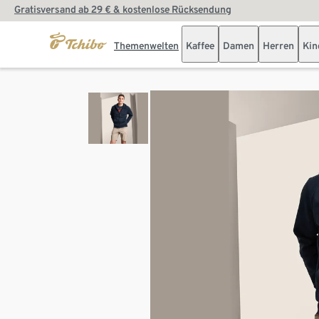
Gratisversand ab 29 € & kostenlose Rücksendung
Themenwelten
Kaffee
Damen
Herren
Kin