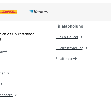
Filialabholung
d ab 29 € & kostenlose
Click & Collect
.
Filialreservierung
en
Filialfinder
ner
e ändern