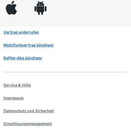
appleinc
android
Vertrag widerrufen
Mobilfunkvertrag kündigen
Kaffee-Abo kündigen
Service & Hilfe
Impressum
Datenschutz und Sicherheit
Einwilligungsmanagement