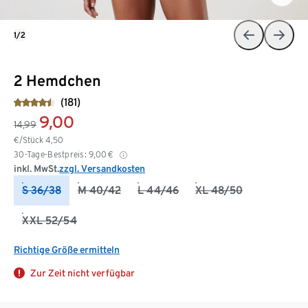
1/2
2 Hemdchen
(181)
9,00
14,99
€/Stück
4,50
30-Tage-Bestpreis:
9,00
€
inkl. MwSt.
zzgl. Versandkosten
S 36/38
M 40/42
L 44/46
XL 48/50
XXL 52/54
Richtige Größe ermitteln
Zur Zeit nicht verfügbar