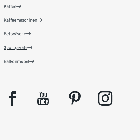
Kaffee
Kaffeemaschinen
Bettwäsche
Sportgeräte
Balkonmöbel
facebook
youtube
pinterest
instagram