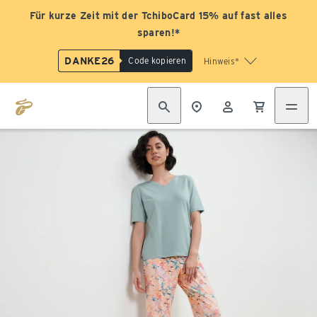
Für kurze Zeit mit der TchiboCard 15% auf fast alles
sparen!*
DANKE26
Code kopieren
Hinweis*