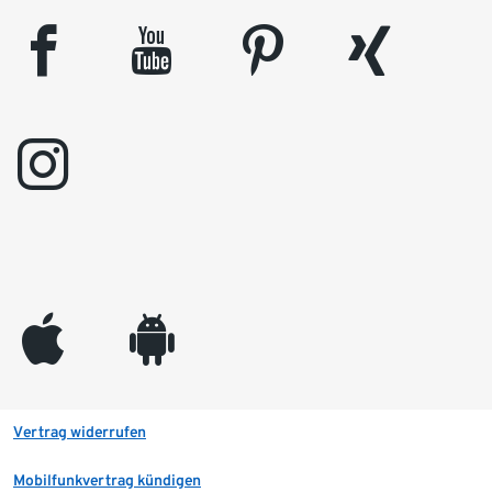
facebook
youtube
pinterest
xing
instagram
appleinc
android
Vertrag widerrufen
Mobilfunkvertrag kündigen