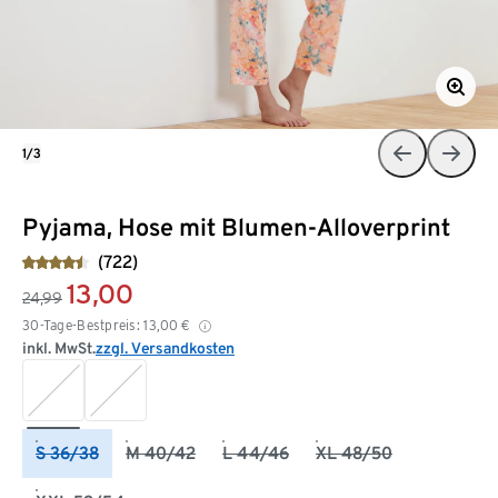
1/3
Pyjama, Hose mit Blumen-Alloverprint
(722)
13,00
24,99
30-Tage-Bestpreis:
13,00
€
inkl. MwSt.
zzgl. Versandkosten
S 36/38
M 40/42
L 44/46
XL 48/50