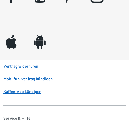
appleinc
android
Vertrag widerrufen
Mobilfunkvertrag kündigen
Kaffee-Abo kündigen
Service & Hilfe