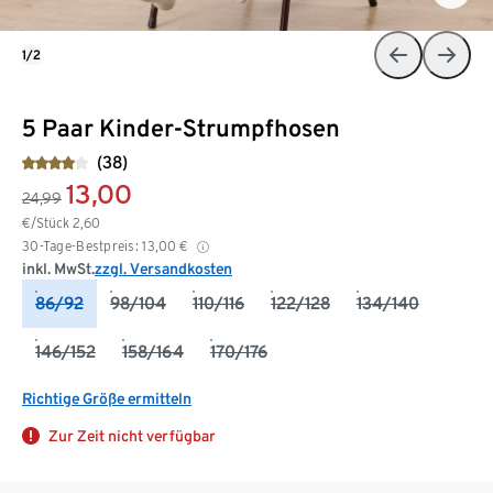
1/2
5 Paar Kinder-Strumpfhosen
(38)
13,00
24,99
€/Stück
2,60
30-Tage-Bestpreis:
13,00
€
inkl. MwSt.
zzgl. Versandkosten
86/92
98/104
110/116
122/128
134/140
146/152
158/164
170/176
Richtige Größe ermitteln
Zur Zeit nicht verfügbar