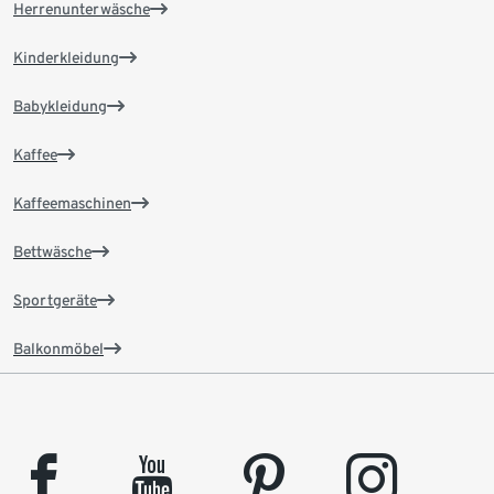
Herrenunterwäsche
Kinderkleidung
Babykleidung
Kaffee
Kaffeemaschinen
Bettwäsche
Sportgeräte
Balkonmöbel
facebook
youtube
pinterest
instagram