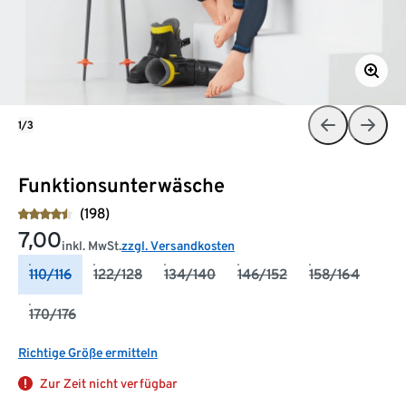
1/3
Funktionsunterwäsche
(198)
7,00
inkl. MwSt.
zzgl. Versandkosten
110/116
122/128
134/140
146/152
158/164
170/176
Richtige Größe ermitteln
Zur Zeit nicht verfügbar