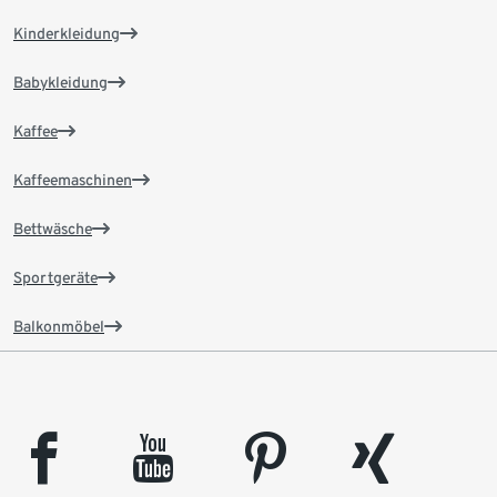
Kinderkleidung
Babykleidung
Kaffee
Kaffeemaschinen
Bettwäsche
Sportgeräte
Balkonmöbel
facebook
youtube
pinterest
xing