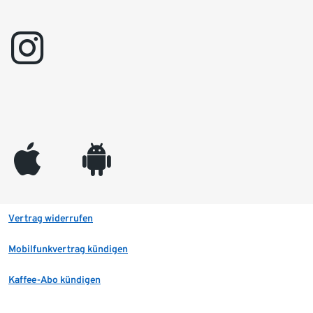
instagram
appleinc
android
Vertrag widerrufen
Mobilfunkvertrag kündigen
Kaffee-Abo kündigen