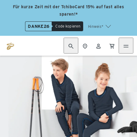
Für kurze Zeit mit der TchiboCard 15% auf fast alles
sparen!*
DANKE26
Code kopieren
Hinweis*