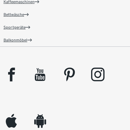
Kaffeemaschinen
Bettwäsche
Sportgeräte
Balkonmöbel
facebook
youtube
pinterest
instagram
appleinc
android