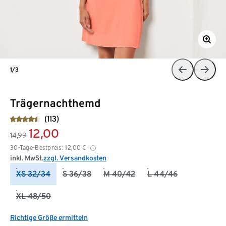
1/3
Trägernachthemd
(113)
12,00
14,99
30-Tage-Bestpreis:
12,00
€
inkl. MwSt.
zzgl. Versandkosten
XS 32/34
S 36/38
M 40/42
L 44/46
XL 48/50
Richtige Größe ermitteln