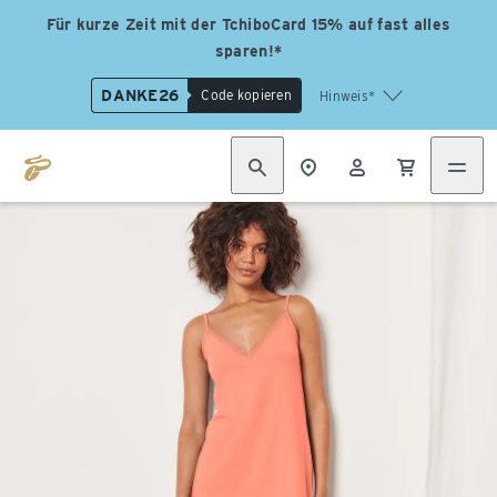
Für kurze Zeit mit der TchiboCard 15% auf fast alles
sparen!*
DANKE26
Code kopieren
Hinweis*