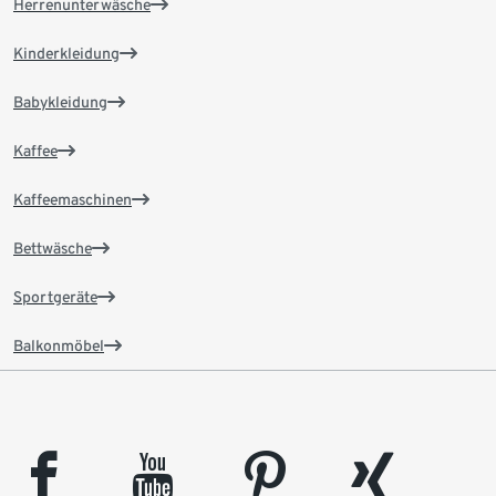
Herrenunterwäsche
Kinderkleidung
Babykleidung
Kaffee
Kaffeemaschinen
Bettwäsche
Sportgeräte
Balkonmöbel
facebook
youtube
pinterest
xing