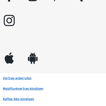
instagram
appleinc
android
Vertrag widerrufen
Mobilfunkvertrag kündigen
Kaffee-Abo kündigen