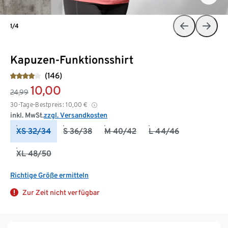
1/4
Kapuzen-Funktionsshirt
(146)
10,00
24,99
30-Tage-Bestpreis:
10,00
€
inkl. MwSt.
zzgl. Versandkosten
XS 32/34
S 36/38
M 40/42
L 44/46
XL 48/50
Richtige Größe ermitteln
Zur Zeit nicht verfügbar