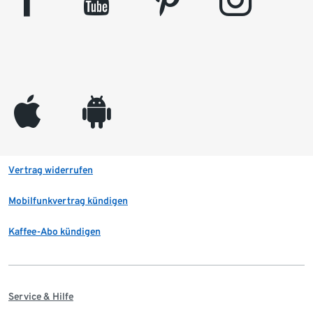
facebook
youtube
pinterest
instagram
appleinc
android
Vertrag widerrufen
Mobilfunkvertrag kündigen
Kaffee-Abo kündigen
Service & Hilfe