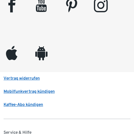
facebook
youtube
pinterest
instagram
appleinc
android
Vertrag widerrufen
Mobilfunkvertrag kündigen
Kaffee-Abo kündigen
Service & Hilfe