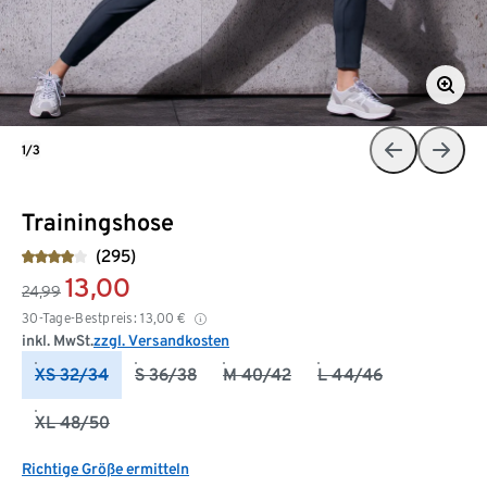
1/3
Trainingshose
(295)
13,00
24,99
30-Tage-Bestpreis:
13,00
€
inkl. MwSt.
zzgl. Versandkosten
XS 32/34
S 36/38
M 40/42
L 44/46
XL 48/50
Richtige Größe ermitteln