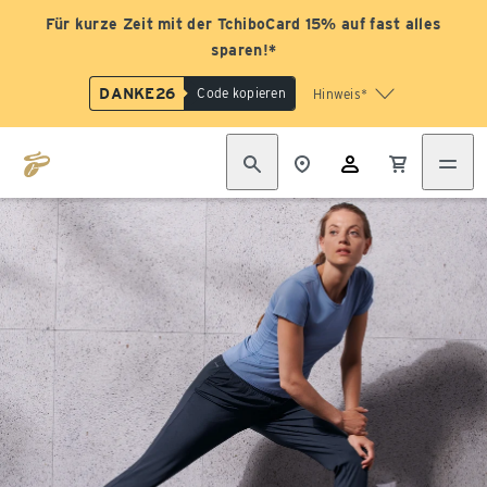
Für kurze Zeit mit der TchiboCard 15% auf fast alles
sparen!*
DANKE26
Code kopieren
Hinweis*