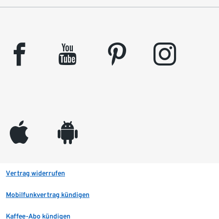
facebook
youtube
pinterest
instagram
appleinc
android
Vertrag widerrufen
Mobilfunkvertrag kündigen
Kaffee-Abo kündigen