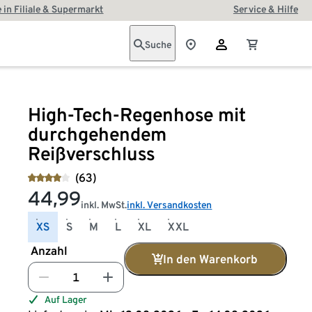
 in Filiale & Supermarkt
Service & Hilfe
Suche
High-Tech-Regenhose mit
durchgehendem
Reißverschluss
(63)
44,99
inkl. MwSt.
inkl. Versandkosten
XS
S
M
L
XL
XXL
Anzahl
In den Warenkorb
Auf Lager