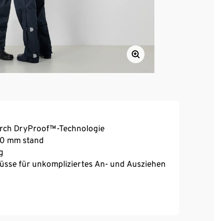
urch DryProof™-Technologie
000 mm stand
g
üsse für unkompliziertes An- und Ausziehen
bereich
a