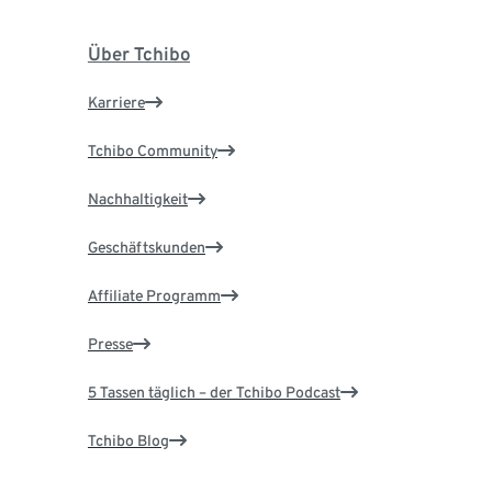
Über Tchibo
Karriere
Tchibo Community
Nachhaltigkeit
Geschäftskunden
Affiliate Programm
Presse
5 Tassen täglich – der Tchibo Podcast
Tchibo Blog