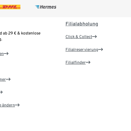
Filialabholung
d ab 29 € & kostenlose
Click & Collect
.
Filialreservierung
en
Filialfinder
ner
e ändern