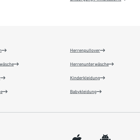
n
Herrenpullover
wäsche
Herrenunterwäsche
n
Kinderkleidung
e
Babykleidung