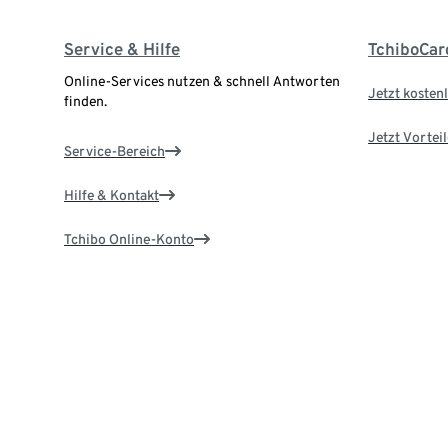
Service & Hilfe
TchiboCar
Online-Services nutzen & schnell Antworten
Jetzt kostenl
finden.
Jetzt Vortei
Service-Bereich
Hilfe & Kontakt
Tchibo Online-Konto