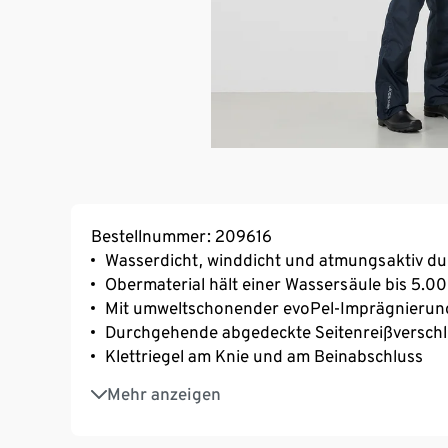
Bestellnummer: 209616
Wasserdicht, winddicht und atmungsaktiv d
Obermaterial hält einer Wassersäule bis 5.
Mit umweltschonender evoPel-Imprägnierun
Durchgehende abgedeckte Seitenreißverschl
Klettriegel am Knie und am Beinabschluss
2 seitliche Reißverschlusstaschen
Mehr anzeigen
Verstärkung aus robustem Material im Gesäß
Mesh-Futter für ein angenehmes Körperklim