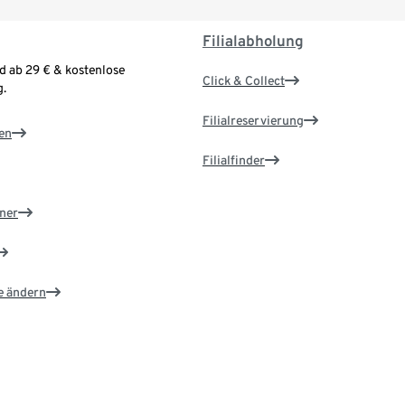
Filialabholung
d ab 29 € & kostenlose
Click & Collect
.
Filialreservierung
en
Filialfinder
ner
e ändern