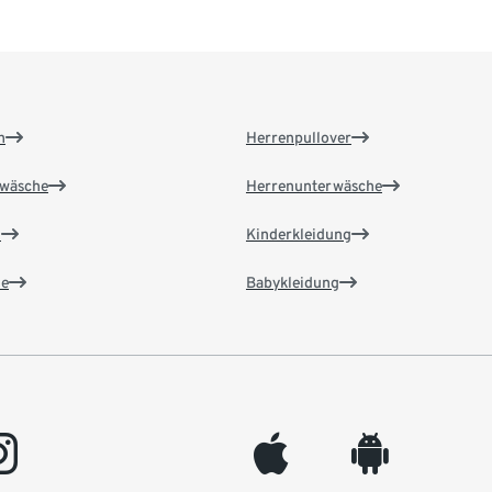
n
Herrenpullover
wäsche
Herrenunterwäsche
n
Kinderkleidung
e
Babykleidung
gram
appleinc
android