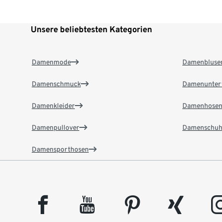
Unsere beliebtesten Kategorien
Damenmode
Damenbluse
Damenschmuck
Damenunter
Damenkleider
Damenhose
Damenpullover
Damenschuh
Damensporthosen
facebook
youtube
pinterest
xing
insta