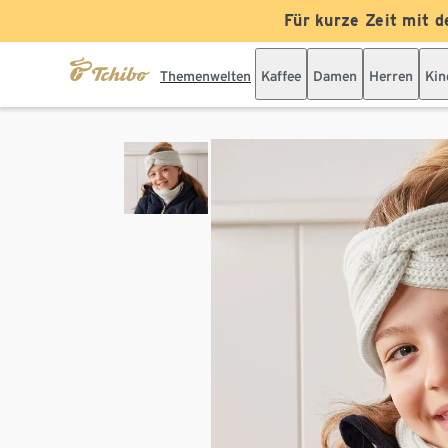
Für kurze Zeit mit d
Themenwelten
Kaffee
Damen
Herren
Kin