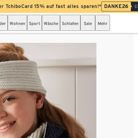
er TchiboCard 15% auf fast alles sparen!*
DANKE26
C
der
Wohnen
Sport
Wäsche
Schlafen
Sale
Mehr