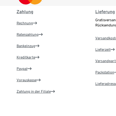
Zahlung
Lieferung
Gratisversan
Rechnung
Rücksendung
Ratenzahlung
Versandkost
Bankeinzug
Lieferzeit
Kreditkarte
Versandpart
Paypal
Packstation
Vorauskasse
Lieferadress
Zahlung in der Filiale