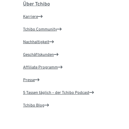
Über Tchibo
Karriere
Tchibo Community
Nachhaltigkeit
Geschäftskunden
Affiliate Programm
Presse
5 Tassen täglich – der Tchibo Podcast
Tchibo Blog