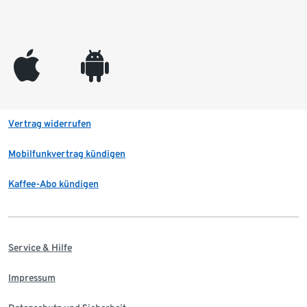
appleinc
android
Vertrag widerrufen
Mobilfunkvertrag kündigen
Kaffee-Abo kündigen
Service & Hilfe
Impressum