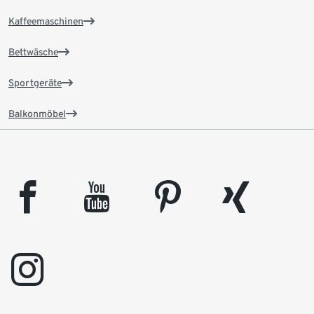
Kaffeemaschinen
Bettwäsche
Sportgeräte
Balkonmöbel
facebook
youtube
pinterest
xing
instagram