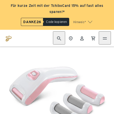
Für kurze Zeit mit der TchiboCard 15% auf fast alles
sparen!*
DANKE26
Code kopieren
Hinweis*