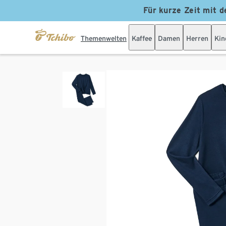
Für kurze Zeit mit d
Themenwelten
Kaffee
Damen
Herren
Kin