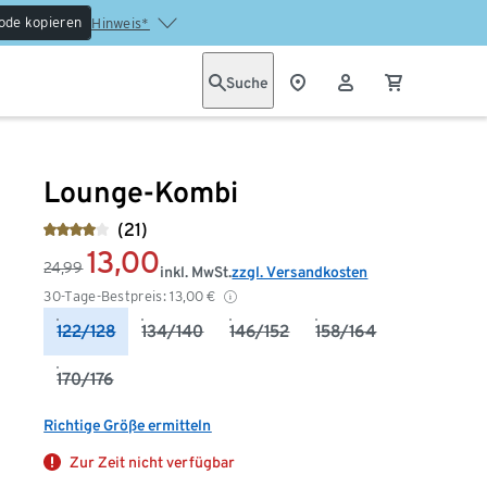
ode kopieren
Hinweis*
Suche
Lounge-Kombi
(21)
13,00
24,99
inkl. MwSt.
zzgl. Versandkosten
30-Tage-Bestpreis:
13,00
€
122/128
134/140
146/152
158/164
170/176
Richtige Größe ermitteln
Zur Zeit nicht verfügbar