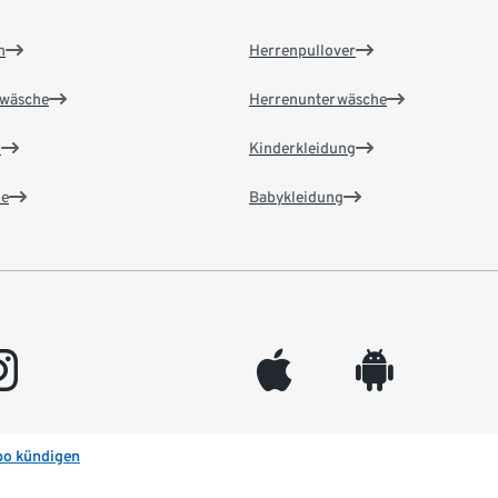
n
Herrenpullover
wäsche
Herrenunterwäsche
n
Kinderkleidung
e
Babykleidung
gram
appleinc
android
bo kündigen