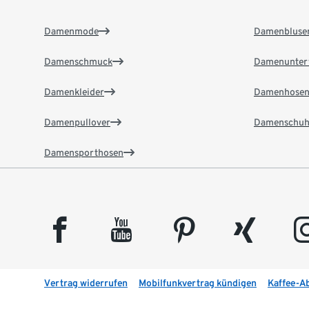
Damenmode
Damenbluse
Damenschmuck
Damenunter
Damenkleider
Damenhose
Damenpullover
Damenschuh
Damensporthosen
facebook
youtube
pinterest
xing
insta
Vertrag widerrufen
Mobilfunkvertrag kündigen
Kaffee-A