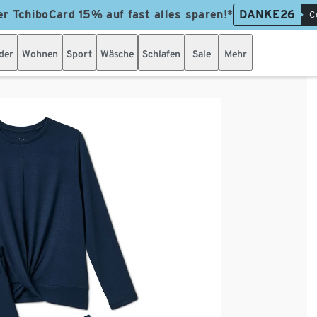
er TchiboCard 15% auf fast alles sparen!*
DANKE26
C
der
Wohnen
Sport
Wäsche
Schlafen
Sale
Mehr