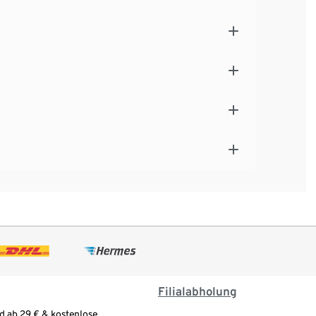
Filialabholung
d ab 29 € & kostenlose