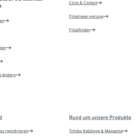
Click & Collect
.
Filialreservierung
en
Filialfinder
ner
e ändern
d
Rund um unsere Produkte
os registrieren
Tchibo Kataloge & Magazine