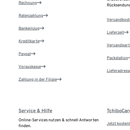
Rechnung
Rücksendung
Ratenzahlung
Versandkost
Bankeinzug
Lieferzeit
Kreditkarte
Versandpart
Paypal
Packstation
Vorauskasse
Lieferadress
Zahlung in der Filiale
Service & Hilfe
TchiboCar
Online-Services nutzen & schnell Antworten
Jetzt kostenl
finden.