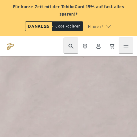
Für kurze Zeit mit der TchiboCard 15% auf fast alles
sparen!*
DANKE26
Code kopieren
Hinweis*