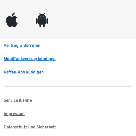
appleinc
android
Vertrag widerrufen
Mobilfunkvertrag kündigen
Kaffee-Abo kündigen
Service & Hilfe
Impressum
Datenschutz und Sicherheit