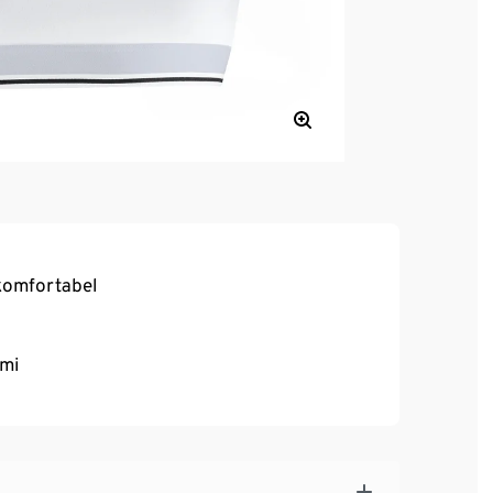
komfortabel
mmi