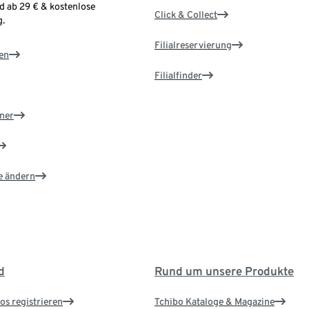
d ab 29 € & kostenlose
Click & Collect
.
Filialreservierung
en
Filialfinder
ner
e ändern
d
Rund um unsere Produkte
os registrieren
Tchibo Kataloge & Magazine