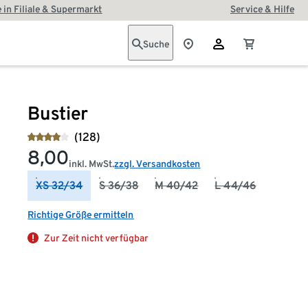
 in Filiale & Supermarkt
Service & Hilfe
Suche
Bustier
(128)
8,00
inkl. MwSt.
zzgl. Versandkosten
XS 32/34
S 36/38
M 40/42
L 44/46
Richtige Größe ermitteln
Zur Zeit nicht verfügbar