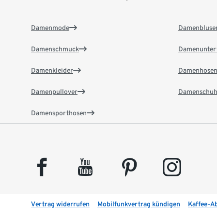
Damenmode
Damenbluse
Damenschmuck
Damenunter
Damenkleider
Damenhose
Damenpullover
Damenschuh
Damensporthosen
facebook
youtube
pinterest
instagram
Vertrag widerrufen
Mobilfunkvertrag kündigen
Kaffee-A