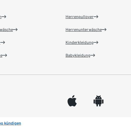
n
Herrenpullover
wäsche
Herrenunterwäsche
n
Kinderkleidung
e
Babykleidung
appleinc
android
bo kündigen