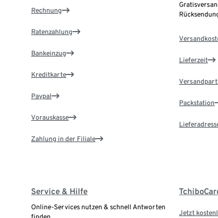
Gratisversan
Rechnung
Rücksendung
Ratenzahlung
Versandkost
Bankeinzug
Lieferzeit
Kreditkarte
Versandpart
Paypal
Packstation
Vorauskasse
Lieferadress
Zahlung in der Filiale
Service & Hilfe
TchiboCar
Online-Services nutzen & schnell Antworten
Jetzt kostenl
finden.