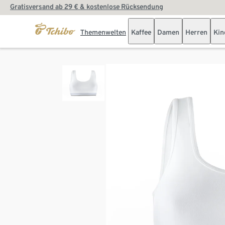
Gratisversand ab 29 € & kostenlose Rücksendung
Themenwelten
Kaffee
Damen
Herren
Kin