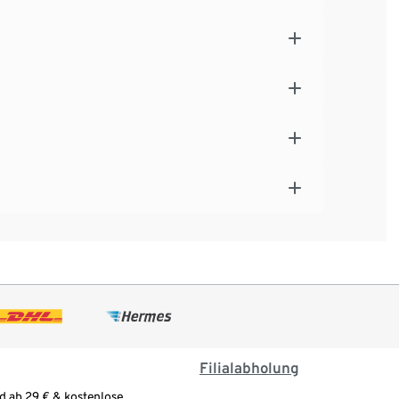
Filialabholung
d ab 29 € & kostenlose