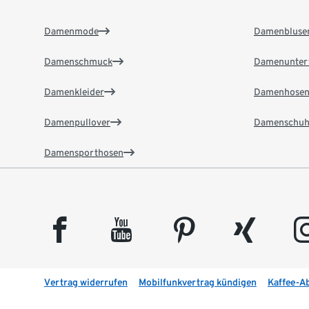
Damenmode
Damenbluse
Damenschmuck
Damenunter
Damenkleider
Damenhose
Damenpullover
Damenschuh
Damensporthosen
facebook
youtube
pinterest
xing
insta
Vertrag widerrufen
Mobilfunkvertrag kündigen
Kaffee-A