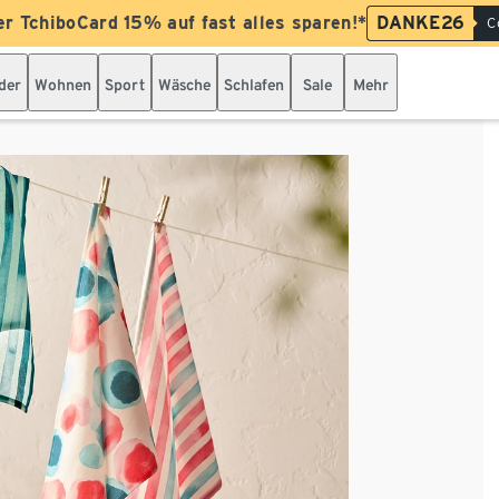
er TchiboCard 15% auf fast alles sparen!*
DANKE26
C
der
Wohnen
Sport
Wäsche
Schlafen
Sale
Mehr