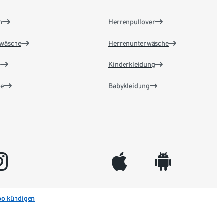
n
Herrenpullover
wäsche
Herrenunterwäsche
n
Kinderkleidung
e
Babykleidung
gram
appleinc
android
bo kündigen