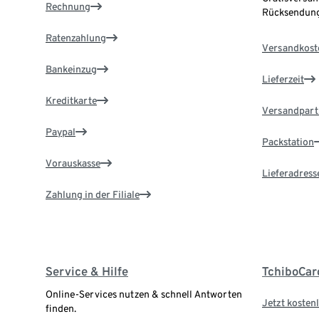
Rechnung
Rücksendung
Ratenzahlung
Versandkost
Bankeinzug
Lieferzeit
Kreditkarte
Versandpart
Paypal
Packstation
Vorauskasse
Lieferadress
Zahlung in der Filiale
Service & Hilfe
TchiboCar
Online-Services nutzen & schnell Antworten
Jetzt kostenl
finden.