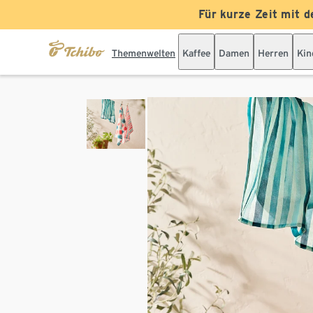
Für kurze Zeit mit d
Themenwelten
Kaffee
Damen
Herren
Kin