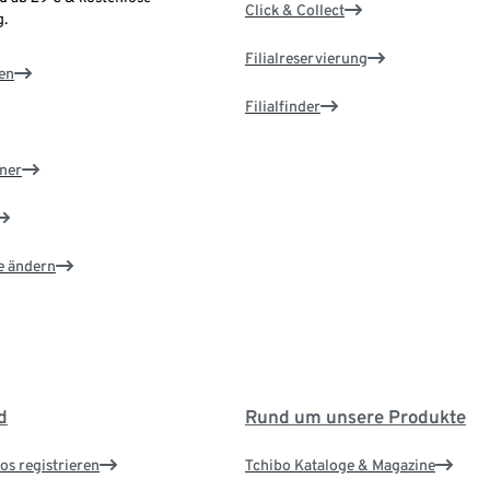
Click & Collect
.
Filialreservierung
en
Filialfinder
ner
e ändern
d
Rund um unsere Produkte
os registrieren
Tchibo Kataloge & Magazine