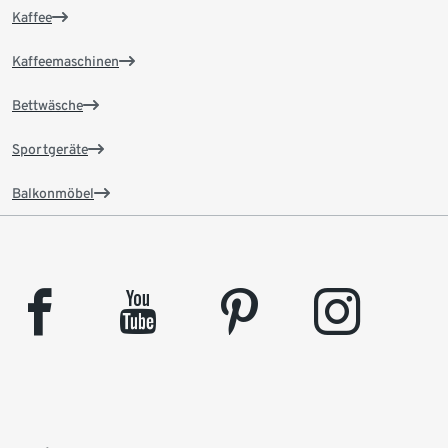
Kaffee
Kaffeemaschinen
Bettwäsche
Sportgeräte
Balkonmöbel
facebook
youtube
pinterest
instagram