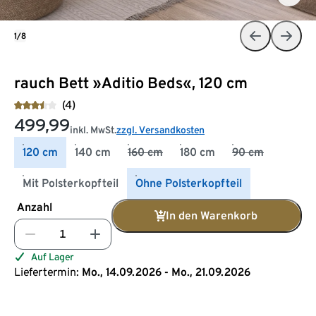
1/8
rauch Bett »Aditio Beds«, 120 cm
(4)
499,99
inkl. MwSt.
zzgl. Versandkosten
120 cm
140 cm
160 cm
180 cm
90 cm
Mit Polsterkopfteil
Ohne Polsterkopfteil
Anzahl
In den Warenkorb
Auf Lager
Liefertermin:
Mo., 14.09.2026 - Mo., 21.09.2026