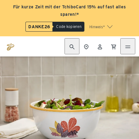
Für kurze Zeit mit der TchiboCard 15% auf fast alles
sparen!*
DANKE26
Code kopieren
Hinweis*