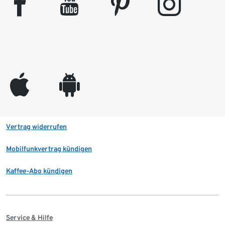
facebook
youtube
pinterest
instagram
appleinc
android
Vertrag widerrufen
Mobilfunkvertrag kündigen
Kaffee-Abo kündigen
Service & Hilfe