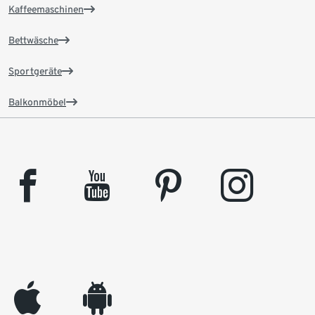
Kaffeemaschinen
Bettwäsche
Sportgeräte
Balkonmöbel
facebook
youtube
pinterest
instagram
appleinc
android