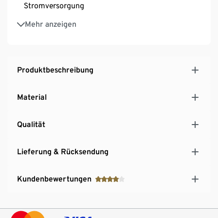
Stromversorgung
Zum Aufstellen oder als Wanduhr nutzbar
Mehr anzeigen
Hingucker auf dem Schreibtisch im Büro oder zu
Hause
Ideal als Geschenk für Film- und Kinofans
Produktbeschreibung
Material
Qualität
Lieferung & Rücksendung
Kundenbewertungen