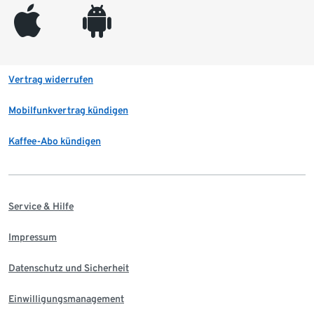
appleinc
android
Vertrag widerrufen
Mobilfunkvertrag kündigen
Kaffee-Abo kündigen
Service & Hilfe
Impressum
Datenschutz und Sicherheit
Einwilligungsmanagement