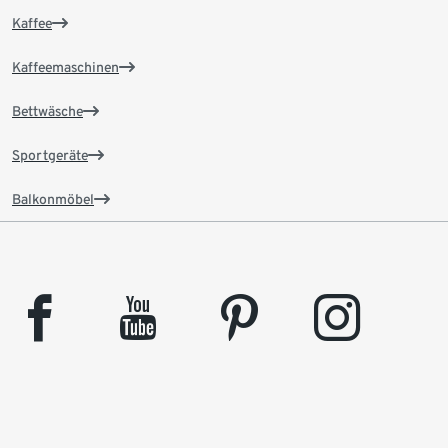
Kaffee
Kaffeemaschinen
Bettwäsche
Sportgeräte
Balkonmöbel
facebook
youtube
pinterest
instagram