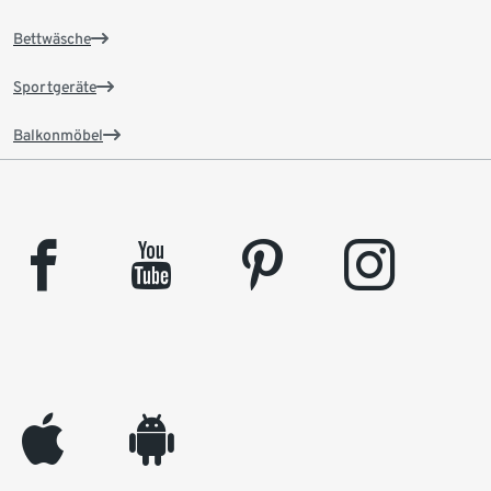
Bettwäsche
Sportgeräte
Balkonmöbel
facebook
youtube
pinterest
instagram
appleinc
android