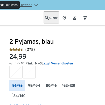
ode kopieren
Hinweis*
Suche
2 Pyjamas, blau
(278)
24,99
€/Stück
12,50
inkl. MwSt.
zzgl. Versandkosten
86/92
98/104
110/116
122/128
134/140