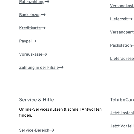
Ratenzahlung
Versandkost
Bankeinzug
Lieferzeit
Kreditkarte
Versandpart
Paypal
Packstation
Vorauskasse
Lieferadress
Zahlung in der Filiale
Service & Hilfe
TchiboCar
Online-Services nutzen & schnell Antworten
Jetzt kostenl
finden.
Jetzt Vortei
Service-Bereich