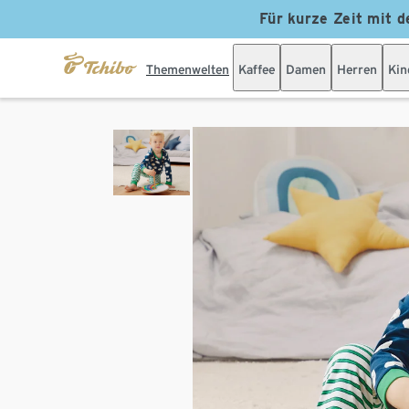
Für kurze Zeit mit d
Themenwelten
Kaffee
Damen
Herren
Kin