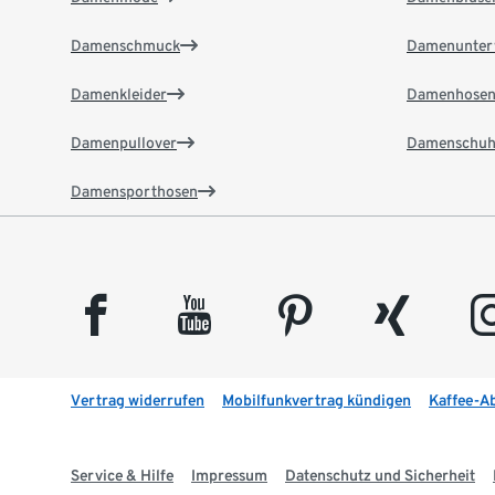
Damenschmuck
Damenunter
Damenkleider
Damenhose
Damenpullover
Damenschuh
Damensporthosen
facebook
youtube
pinterest
xing
insta
Vertrag widerrufen
Mobilfunkvertrag kündigen
Kaffee-A
Service & Hilfe
Impressum
Datenschutz und Sicherheit