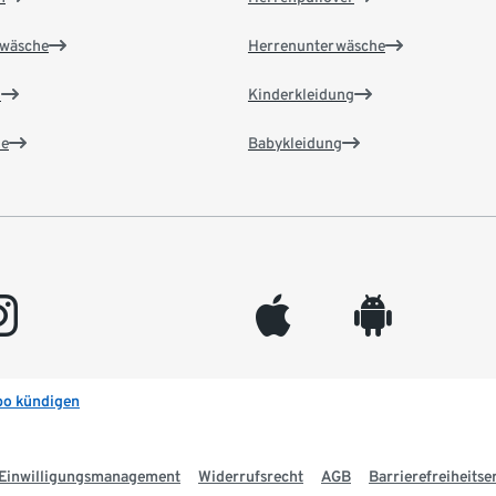
wäsche
Herrenunterwäsche
n
Kinderkleidung
e
Babykleidung
gram
appleinc
android
bo kündigen
Einwilligungsmanagement
Widerrufsrecht
AGB
Barrierefreiheitse