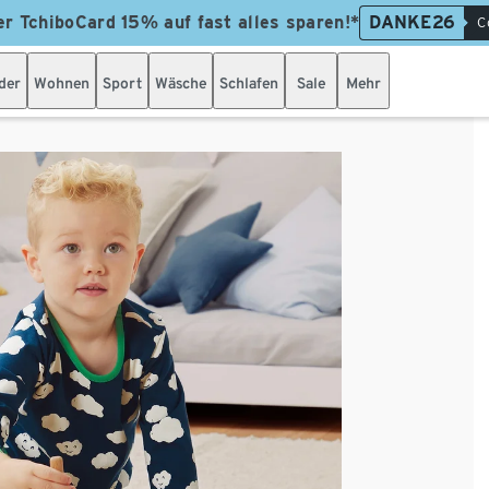
er TchiboCard 15% auf fast alles sparen!*
DANKE26
C
der
Wohnen
Sport
Wäsche
Schlafen
Sale
Mehr