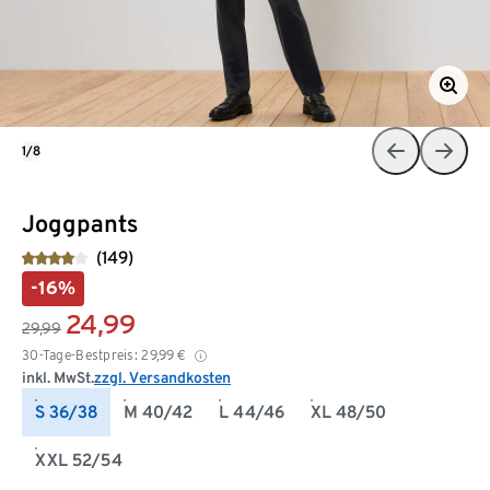
1/8
Joggpants
(149)
-16%
24,99
29,99
30-Tage-Bestpreis:
29,99
€
inkl. MwSt.
zzgl. Versandkosten
S 36/38
M 40/42
L 44/46
XL 48/50
XXL 52/54