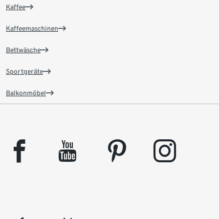
Kaffee
Kaffeemaschinen
Bettwäsche
Sportgeräte
Balkonmöbel
facebook
youtube
pinterest
instagram