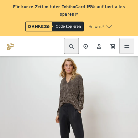
Für kurze Zeit mit der TchiboCard 15% auf fast alles
sparen!*
DANKE26
Code kopieren
Hinweis*