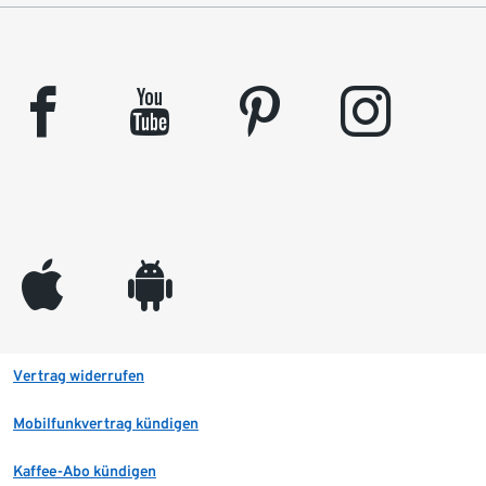
facebook
youtube
pinterest
instagram
appleinc
android
Vertrag widerrufen
Mobilfunkvertrag kündigen
Kaffee-Abo kündigen