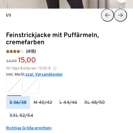
1/3
Feinstrickjacke mit Puffärmeln,
cremefarben
(418)
15,00
34,99
30-Tage-Bestpreis:
15,00
€
inkl. MwSt.
zzgl. Versandkosten
S 36/38
M 40/42
L 44/46
XL 48/50
XXL 52/54
Richtige Größe ermitteln