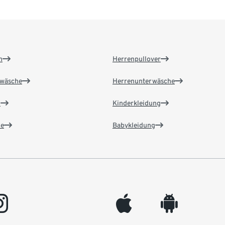
n
Herrenpullover
wäsche
Herrenunterwäsche
n
Kinderkleidung
e
Babykleidung
gram
appleinc
android