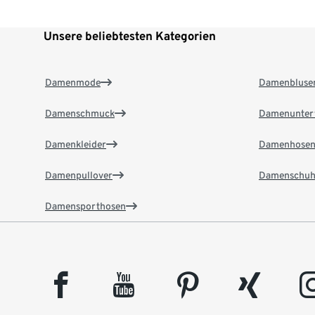
Unsere beliebtesten Kategorien
Damenmode
Damenbluse
Damenschmuck
Damenunter
Damenkleider
Damenhose
Damenpullover
Damenschuh
Damensporthosen
facebook
youtube
pinterest
xing
insta