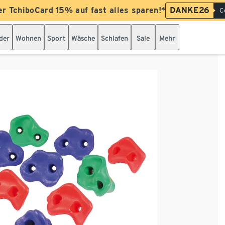
er TchiboCard 15% auf fast alles sparen!*
DANKE26
C
der
Wohnen
Sport
Wäsche
Schlafen
Sale
Mehr