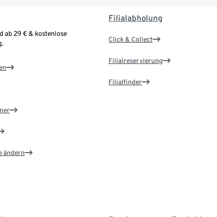
Filialabholung
d ab 29 € & kostenlose
Click & Collect
.
Filialreservierung
en
Filialfinder
ner
e ändern