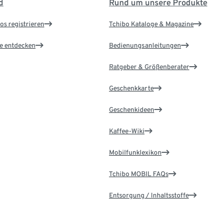
d
Rund um unsere Produkte
os registrieren
Tchibo Kataloge & Magazine
le entdecken
Bedienungsanleitungen
Ratgeber & Größenberater
Geschenkkarte
Geschenkideen
Kaffee-Wiki
Mobilfunklexikon
Tchibo MOBIL FAQs
Entsorgung / Inhaltsstoffe