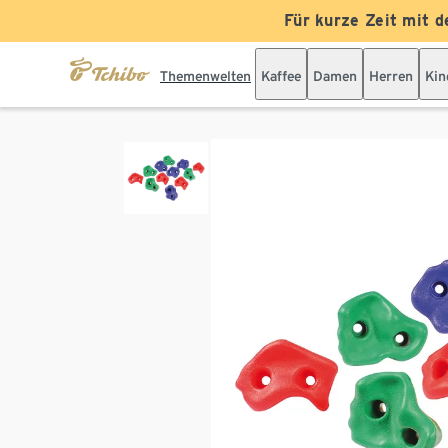
Für kurze Zeit mit d
Themenwelten
Kaffee
Damen
Herren
Kin