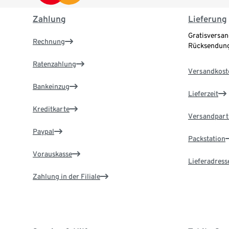
Zahlung
Lieferung
Gratisversan
Rechnung
Rücksendung
Ratenzahlung
Versandkost
Bankeinzug
Lieferzeit
Kreditkarte
Versandpart
Paypal
Packstation
Vorauskasse
Lieferadress
Zahlung in der Filiale