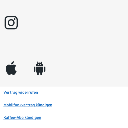
instagram
appleinc
android
Vertrag widerrufen
Mobilfunkvertrag kündigen
Kaffee-Abo kündigen