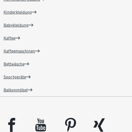
Kinderkleidung
Babykleidung
Kaffee
Kaffeemaschinen
Bettwäsche
Sportgeräte
Balkonmöbel
facebook
youtube
pinterest
xing