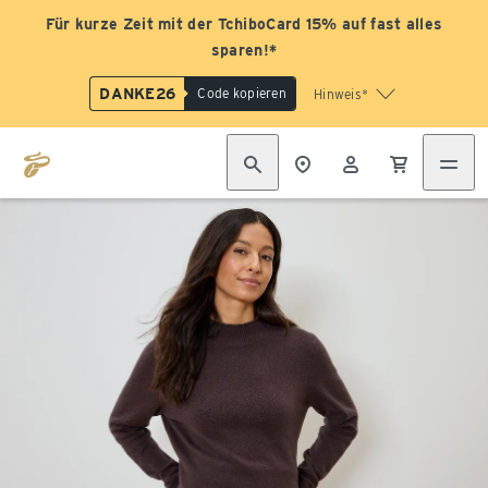
Für kurze Zeit mit der TchiboCard 15% auf fast alles
sparen!*
DANKE26
Code kopieren
Hinweis*