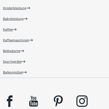
Kinderkleidung
Babykleidung
Kaffee
Kaffeemaschinen
Bettwäsche
Sportgeräte
Balkonmöbel
facebook
youtube
pinterest
instagram