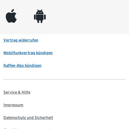
appleinc
android
Vertrag widerrufen
Mobilfunkvertrag kündigen
Kaffee-Abo kündigen
Service & Hilfe
Impressum
Datenschutz und Sicherheit