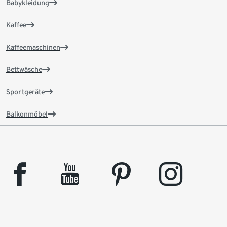
Babykleidung
Kaffee
Kaffeemaschinen
Bettwäsche
Sportgeräte
Balkonmöbel
facebook
youtube
pinterest
instagram