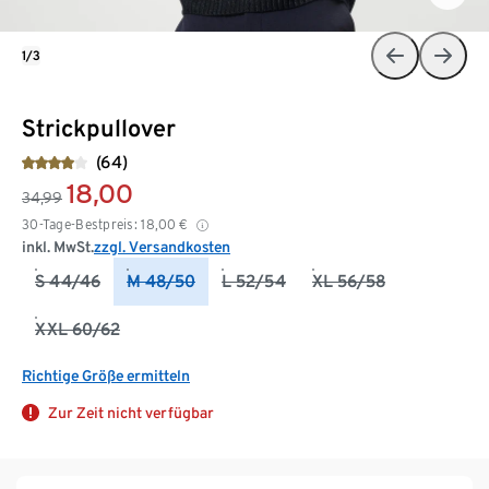
1/3
Strickpullover
(64)
18,00
34,99
30-Tage-Bestpreis:
18,00
€
inkl. MwSt.
zzgl. Versandkosten
S 44/46
M 48/50
L 52/54
XL 56/58
XXL 60/62
Richtige Größe ermitteln
Zur Zeit nicht verfügbar