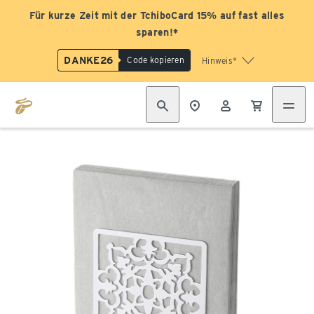
Für kurze Zeit mit der TchiboCard 15% auf fast alles
sparen!*
DANKE26
Code kopieren
Hinweis*