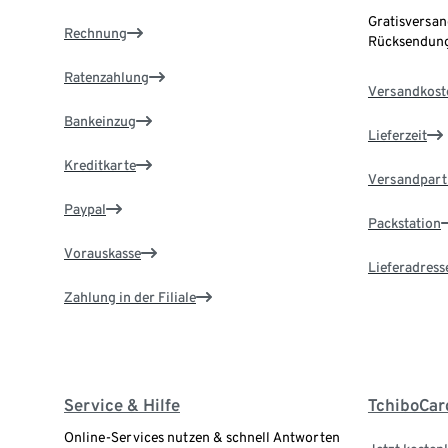
Gratisversan
Rechnung
Rücksendung
Ratenzahlung
Versandkost
Bankeinzug
Lieferzeit
Kreditkarte
Versandpart
Paypal
Packstation
Vorauskasse
Lieferadress
Zahlung in der Filiale
Service & Hilfe
TchiboCar
Online-Services nutzen & schnell Antworten