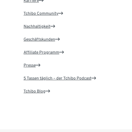
Karriere
Tchibo Community
Nachhaltigkeit
Geschäftskunden
Affiliate Programm
Presse
5 Tassen täglich – der Tchibo Podcast
Tchibo Blog