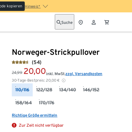
ode kopieren
Hinweis*
Suche
Norweger-Strickpullover
(54)
20,00
24,99
inkl. MwSt.
zzgl. Versandkosten
30-Tage-Bestpreis:
20,00
€
110/116
122/128
134/140
146/152
158/164
170/176
Richtige Größe ermitteln
Zur Zeit nicht verfügbar