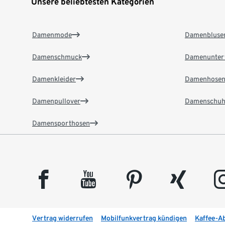
Unsere beliebtesten Kategorien
Damenmode
Damenbluse
Damenschmuck
Damenunter
Damenkleider
Damenhose
Damenpullover
Damenschuh
Damensporthosen
facebook
youtube
pinterest
xing
insta
Vertrag widerrufen
Mobilfunkvertrag kündigen
Kaffee-A