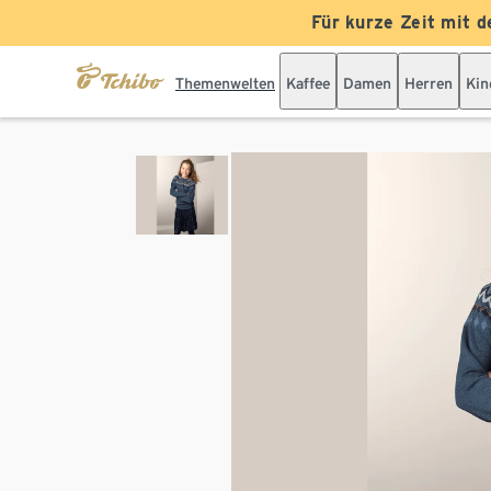
Für kurze Zeit mit d
Themenwelten
Kaffee
Damen
Herren
Kin