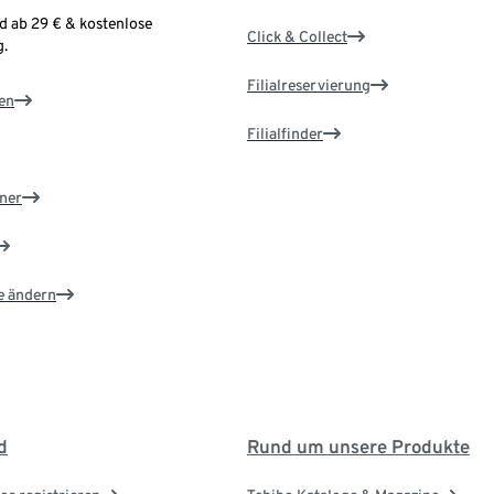
d ab 29 € & kostenlose
Click & Collect
.
Filialreservierung
en
Filialfinder
ner
e ändern
d
Rund um unsere Produkte