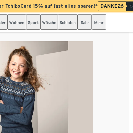
er TchiboCard 15% auf fast alles sparen!*
DANKE26
C
der
Wohnen
Sport
Wäsche
Schlafen
Sale
Mehr