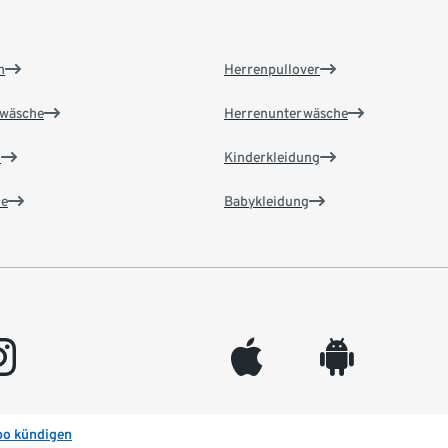
n
Herrenpullover
wäsche
Herrenunterwäsche
n
Kinderkleidung
e
Babykleidung
gram
appleinc
android
bo kündigen