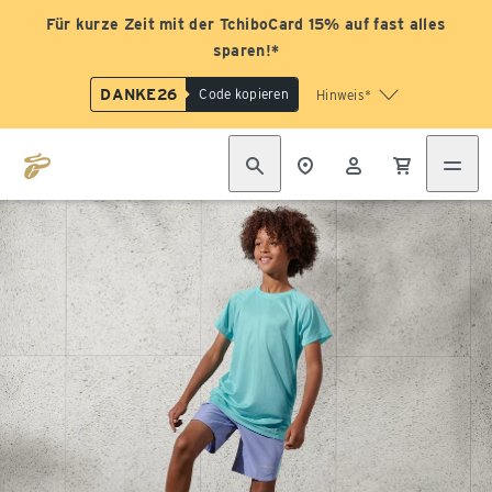
Für kurze Zeit mit der TchiboCard 15% auf fast alles
sparen!*
DANKE26
Code kopieren
Hinweis*