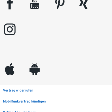
facebook
youtube
pinterest
xing
instagram
appleinc
android
Vertrag widerrufen
Mobilfunkvertrag kündigen