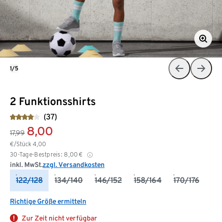
1/5
2 Funktionsshirts
(37)
8,00
17,99
€/Stück
4,00
30-Tage-Bestpreis:
8,00
€
inkl. MwSt.
zzgl. Versandkosten
122/128
134/140
146/152
158/164
170/176
Richtige Größe ermitteln
Zur Zeit nicht verfügbar