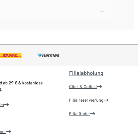
Filialabholung
d ab 29 € & kostenlose
Click & Collect
.
Filialreservierung
en
Filialfinder
ner