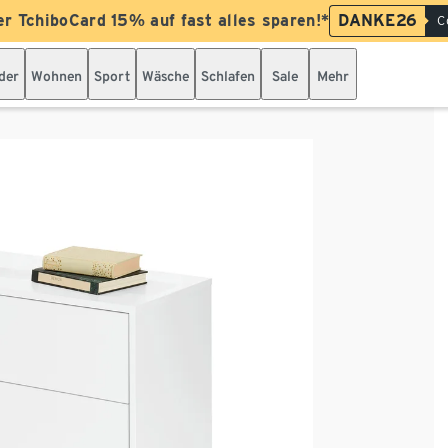
er TchiboCard 15% auf fast alles sparen!*
DANKE26
C
der
Wohnen
Sport
Wäsche
Schlafen
Sale
Mehr