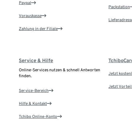
Paypal
Packstation
Vorauskasse
Lieferadress
Zahlung in der Filiale
Service & Hilfe
TchiboCar
Online-Services nutzen & schnell Antworten
Jetzt kostenl
finden.
Jetzt Vortei
Service-Bereich
Hilfe & Kontakt
Tchibo Online-Konto