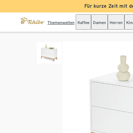
Für kurze Zeit mit d
Themenwelten
Kaffee
Damen
Herren
Kin