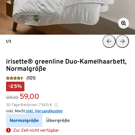
1/3
irisette® greenline Duo-Kamelhaarbett,
Normalgröße
(101)
-25%
59,00
129,00
30-Tage-Bestpreis:
79,00
€
inkl. MwSt.
inkl. Versandkosten
Normalgröße
Übergröße
Zur Zeit nicht verfügbar