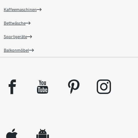
Kaffeemaschinen
Bettwäsche
Sportgeräte
Balkonmöbel
facebook
youtube
pinterest
instagram
appleinc
android