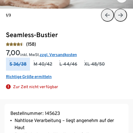
1/3
Seamless-Bustier
(158)
7,00
inkl. MwSt.
zzgl. Versandkosten
S 36/38
M 40/42
L 44/46
XL 48/50
Richtige Größe ermitteln
Zur Zeit nicht verfügbar
Bestellnummer: 145623
Nahtlose Verarbeitung – liegt angenehm auf der
Haut