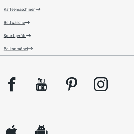
Kaffeemaschinen
Bettwäsche
Sportgeräte
Balkonmöbel
facebook
youtube
pinterest
instagram
appleinc
android