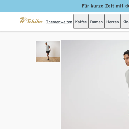
Für kurze Zeit mit d
Themenwelten
Kaffee
Damen
Herren
Kin