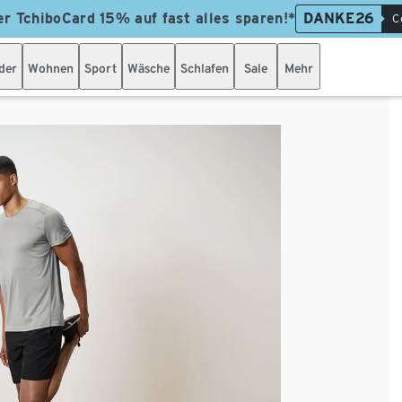
er TchiboCard 15% auf fast alles sparen!*
DANKE26
C
der
Wohnen
Sport
Wäsche
Schlafen
Sale
Mehr