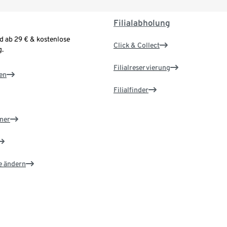
Filialabholung
d ab 29 € & kostenlose
Click & Collect
.
Filialreservierung
en
Filialfinder
ner
e ändern