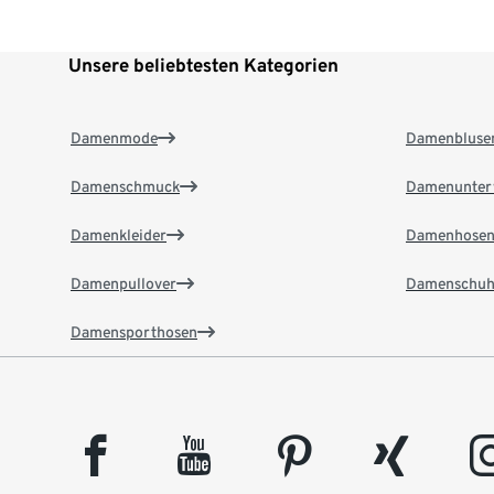
Unsere beliebtesten Kategorien
Damenmode
Damenbluse
Damenschmuck
Damenunter
Damenkleider
Damenhose
Damenpullover
Damenschuh
Damensporthosen
facebook
youtube
pinterest
xing
insta