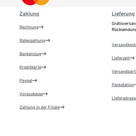
Zahlung
Lieferung
Gratisversan
Rechnung
Rücksendung
Ratenzahlung
Versandkost
Bankeinzug
Lieferzeit
Kreditkarte
Versandpart
Paypal
Packstation
Vorauskasse
Lieferadress
Zahlung in der Filiale