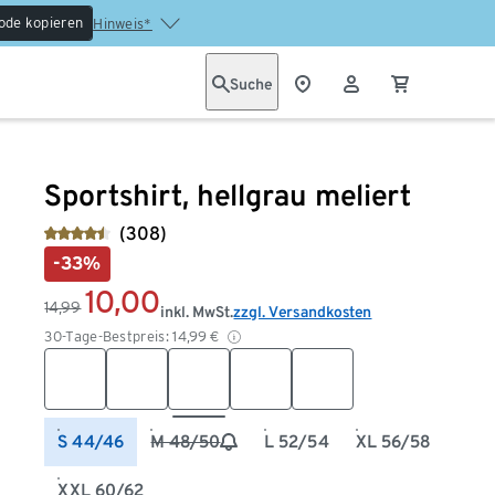
ode kopieren
Hinweis*
Suche
Sportshirt, hellgrau meliert
(308)
-33%
10,00
14,99
inkl. MwSt.
zzgl. Versandkosten
30-Tage-Bestpreis:
14,99
€
S 44/46
M 48/50
L 52/54
XL 56/58
XXL 60/62