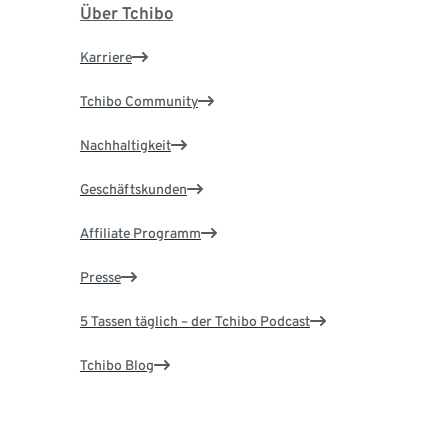
Über Tchibo
Karriere
Tchibo Community
Nachhaltigkeit
Geschäftskunden
Affiliate Programm
Presse
5 Tassen täglich – der Tchibo Podcast
Tchibo Blog