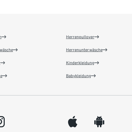
n
Herrenpullover
wäsche
Herrenunterwäsche
n
Kinderkleidung
e
Babykleidung
gram
appleinc
android