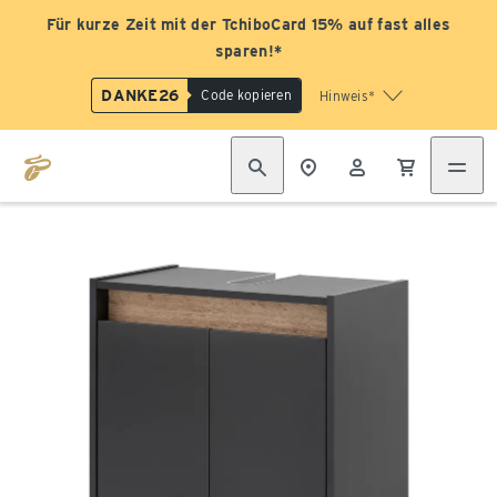
Für kurze Zeit mit der TchiboCard 15% auf fast alles
sparen!*
DANKE26
Code kopieren
Hinweis*