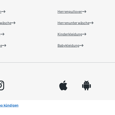
n
Herrenpullover
wäsche
Herrenunterwäsche
n
Kinderkleidung
e
Babykleidung
gram
appleinc
android
bo kündigen