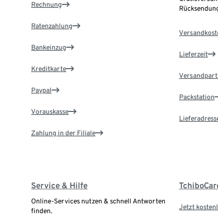
Rechnung
Rücksendung
Ratenzahlung
Versandkost
Bankeinzug
Lieferzeit
Kreditkarte
Versandpart
Paypal
Packstation
Vorauskasse
Lieferadress
Zahlung in der Filiale
Service & Hilfe
TchiboCar
Online-Services nutzen & schnell Antworten
Jetzt kostenl
finden.