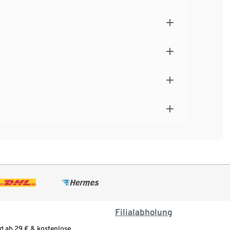
Filialabholung
d ab 29 € & kostenlose