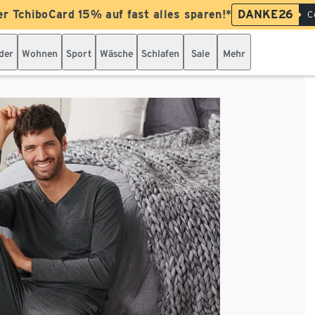
er TchiboCard 15% auf fast alles sparen!*
DANKE26
C
der
Wohnen
Sport
Wäsche
Schlafen
Sale
Mehr