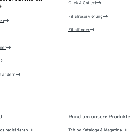
Click & Collect
.
Filialreservierung
en
Filialfinder
ner
e ändern
d
Rund um unsere Produkte
os registrieren
Tchibo Kataloge & Magazine