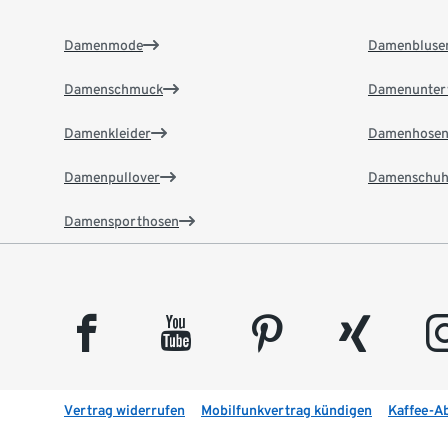
Damenmode
Damenbluse
Damenschmuck
Damenunter
Damenkleider
Damenhose
Damenpullover
Damenschuh
Damensporthosen
facebook
youtube
pinterest
xing
insta
Vertrag widerrufen
Mobilfunkvertrag kündigen
Kaffee-A