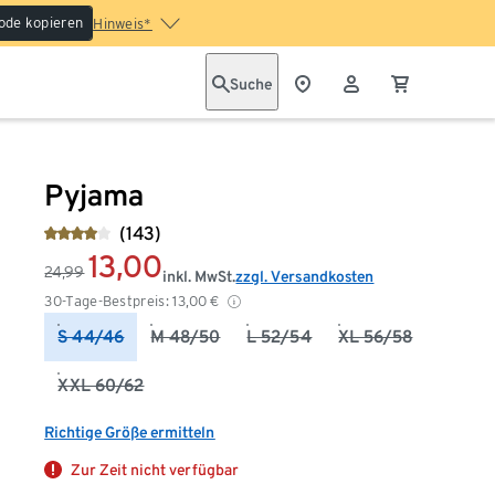
ode kopieren
Hinweis*
Suche
Pyjama
(143)
13,00
24,99
inkl. MwSt.
zzgl. Versandkosten
30-Tage-Bestpreis:
13,00
€
S 44/46
M 48/50
L 52/54
XL 56/58
XXL 60/62
Richtige Größe ermitteln
Zur Zeit nicht verfügbar