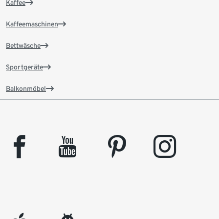
Kaffee
Kaffeemaschinen
Bettwäsche
Sportgeräte
Balkonmöbel
facebook
youtube
pinterest
instagram