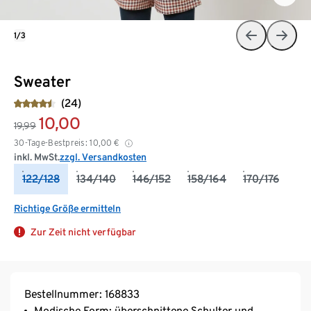
1/3
Sweater
(24)
10,00
19,99
30-Tage-Bestpreis:
10,00
€
inkl. MwSt.
zzgl. Versandkosten
122/128
134/140
146/152
158/164
170/176
Richtige Größe ermitteln
Zur Zeit nicht verfügbar
Bestellnummer: 168833
Modische Form: überschnittene Schulter und