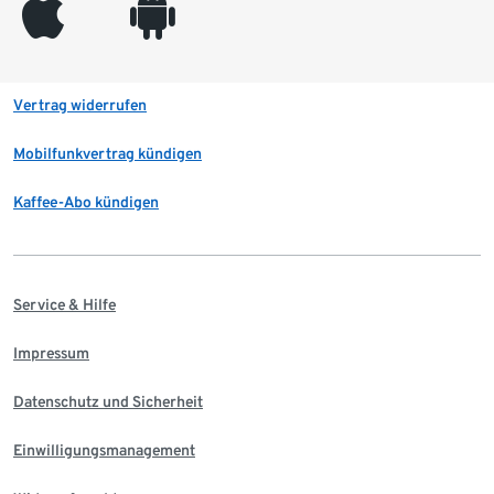
appleinc
android
Vertrag widerrufen
Mobilfunkvertrag kündigen
Kaffee-Abo kündigen
Service & Hilfe
Impressum
Datenschutz und Sicherheit
Einwilligungsmanagement