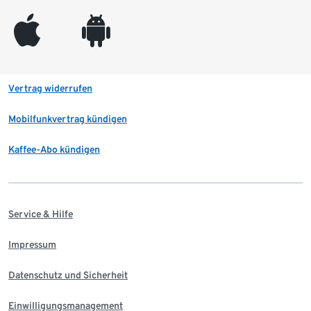
appleinc
android
Vertrag widerrufen
Mobilfunkvertrag kündigen
Kaffee-Abo kündigen
Service & Hilfe
Impressum
Datenschutz und Sicherheit
Einwilligungsmanagement