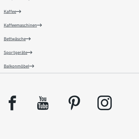
Kaffee
Kaffeemaschinen
Bettwäsche
Sportgeräte
Balkonmöbel
facebook
youtube
pinterest
instagram