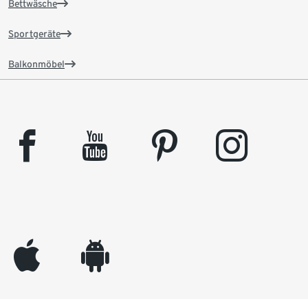
Bettwäsche
Sportgeräte
Balkonmöbel
facebook
youtube
pinterest
instagram
appleinc
android