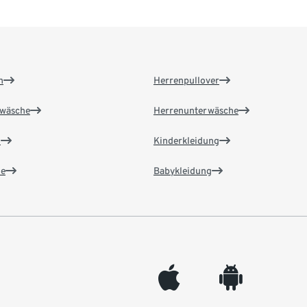
n
Herrenpullover
wäsche
Herrenunterwäsche
n
Kinderkleidung
e
Babykleidung
appleinc
android