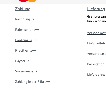
Zahlung
Lieferung
Gratisversan
Rechnung
Rücksendung
Ratenzahlung
Versandkost
Bankeinzug
Lieferzeit
Kreditkarte
Versandpart
Paypal
Packstation
Vorauskasse
Lieferadress
Zahlung in der Filiale