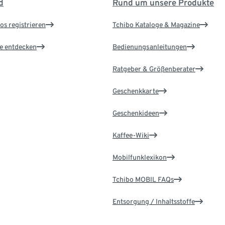
d
Rund um unsere Produkte
os registrieren
Tchibo Kataloge & Magazine
le entdecken
Bedienungsanleitungen
Ratgeber & Größenberater
Geschenkkarte
Geschenkideen
Kaffee-Wiki
Mobilfunklexikon
Tchibo MOBIL FAQs
Entsorgung / Inhaltsstoffe