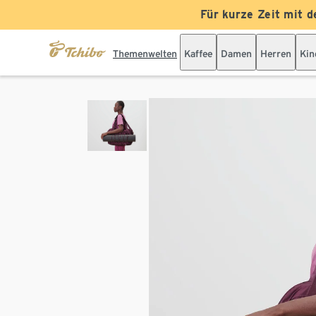
Für kurze Zeit mit d
Themenwelten
Kaffee
Damen
Herren
Kin