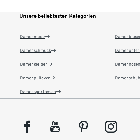
Unsere beliebtesten Kategorien
Damenmode
Damenbluse
Damenschmuck
Damenunter
Damenkleider
Damenhose
Damenpullover
Damenschuh
Damensporthosen
facebook
youtube
pinterest
instagram