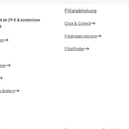
Filialabholung
d ab 29 € & kostenlose
Click & Collect
.
Filialreservierung
en
Filialfinder
ner
e ändern