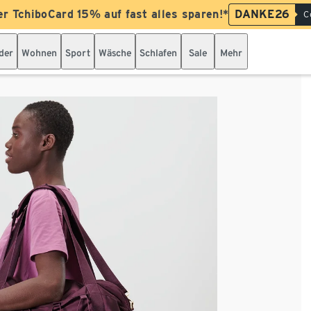
er TchiboCard 15% auf fast alles sparen!*
DANKE26
C
der
Wohnen
Sport
Wäsche
Schlafen
Sale
Mehr