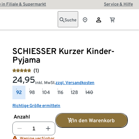
 in Filiale & Supermarkt
Service & Hilfe
Suche
SCHIESSER Kurzer Kinder-
Pyjama
(1)
24,95
inkl. MwSt.
zzgl. Versandkosten
92
98
104
116
128
140
Richtige Größe ermitteln
Anzahl
In den Warenkorb
Wenige verfügbar