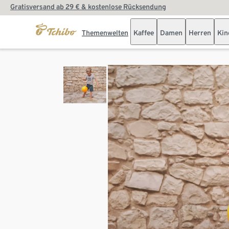
Gratisversand ab 29 € & kostenlose Rücksendung
Themenwelten
Kaffee
Damen
Herren
Kin