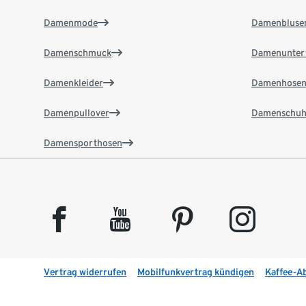
Damenmode
Damenbluse
Damenschmuck
Damenunter
Damenkleider
Damenhose
Damenpullover
Damenschuh
Damensporthosen
facebook
youtube
pinterest
instagram
Vertrag widerrufen
Mobilfunkvertrag kündigen
Kaffee-A