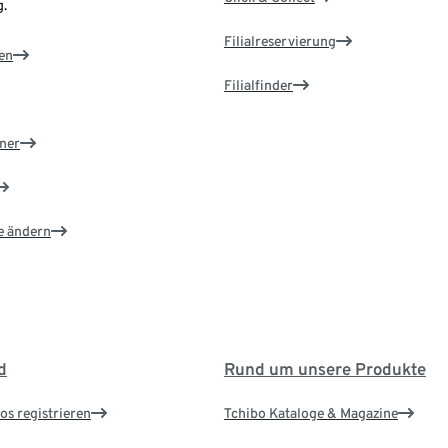
.
Filialreservierung
en
Filialfinder
ner
e ändern
d
Rund um unsere Produkte
os registrieren
Tchibo Kataloge & Magazine