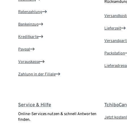
Rücksendung
Ratenzahlung
Versandkost
Bankeinzug
Lieferzeit
Kreditkarte
Versandpart
Paypal
Packstation
Vorauskasse
Lieferadress
Zahlung in der Filiale
Service & Hilfe
TchiboCar
Online-Services nutzen & schnell Antworten
Jetzt kostenl
finden.