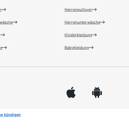
n
Herrenpullover
wäsche
Herrenunterwäsche
n
Kinderkleidung
e
Babykleidung
appleinc
android
bo kündigen