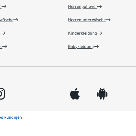
n
Herrenpullover
wäsche
Herrenunterwäsche
n
Kinderkleidung
e
Babykleidung
gram
appleinc
android
bo kündigen