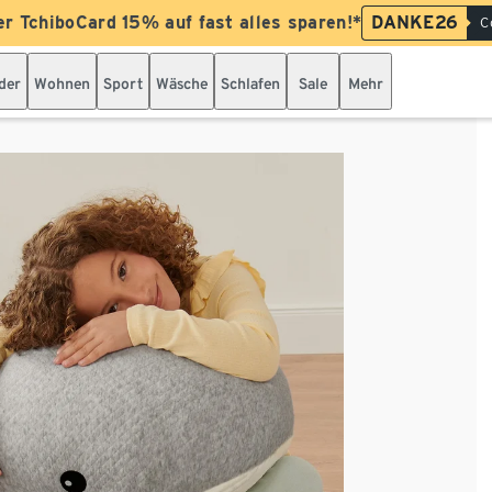
er TchiboCard 15% auf fast alles sparen!*
DANKE26
C
der
Wohnen
Sport
Wäsche
Schlafen
Sale
Mehr