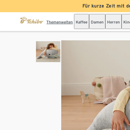
Für kurze Zeit mit d
Themenwelten
Kaffee
Damen
Herren
Kin