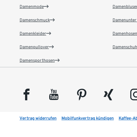
Damenmode
Damenbluse
Damenschmuck
Damenunter
Damenkleider
Damenhose
Damenpullover
Damenschuh
Damensporthosen
facebook
youtube
pinterest
xing
insta
Vertrag widerrufen
Mobilfunkvertrag kündigen
Kaffee-A