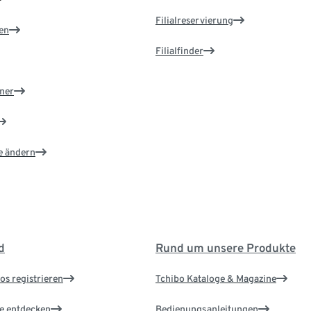
Filialreservierung
en
Filialfinder
ner
e ändern
d
Rund um unsere Produkte
os registrieren
Tchibo Kataloge & Magazine
le entdecken
Bedienungsanleitungen