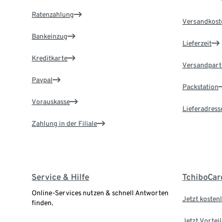
Ratenzahlung
Versandkost
Bankeinzug
Lieferzeit
Kreditkarte
Versandpart
Paypal
Packstation
Vorauskasse
Lieferadress
Zahlung in der Filiale
Service & Hilfe
TchiboCar
Online-Services nutzen & schnell Antworten
Jetzt kostenl
finden.
Jetzt Vortei