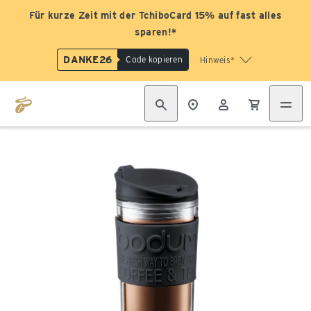
Für kurze Zeit mit der TchiboCard 15% auf fast alles
sparen!*
DANKE26
Code kopieren
Hinweis*