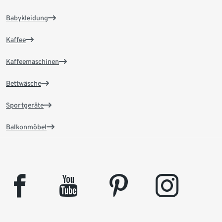
Babykleidung
Kaffee
Kaffeemaschinen
Bettwäsche
Sportgeräte
Balkonmöbel
facebook
youtube
pinterest
instagram