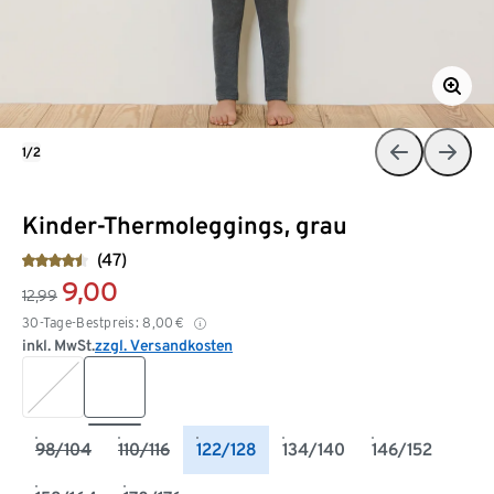
1/2
Kinder-Thermoleggings, grau
(47)
9,00
12,99
30-Tage-Bestpreis:
8,00
€
inkl. MwSt.
zzgl. Versandkosten
98/104
110/116
122/128
134/140
146/152