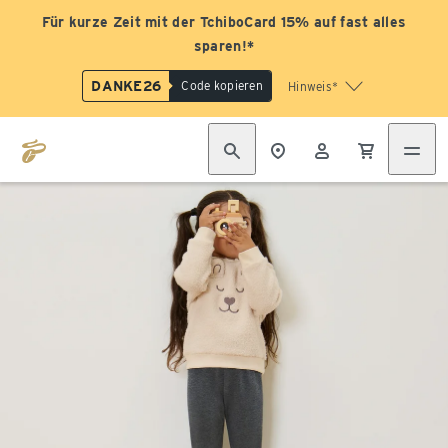
Für kurze Zeit mit der TchiboCard 15% auf fast alles
sparen!*
DANKE26
Code kopieren
Hinweis*