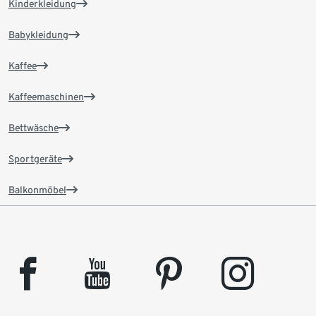
Kinderkleidung
Babykleidung
Kaffee
Kaffeemaschinen
Bettwäsche
Sportgeräte
Balkonmöbel
facebook
youtube
pinterest
instagram