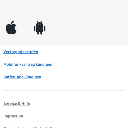
appleinc
android
Vertrag widerrufen
Mobilfunkvertrag kündigen
Kaffee-Abo kündigen
Service & Hilfe
Impressum