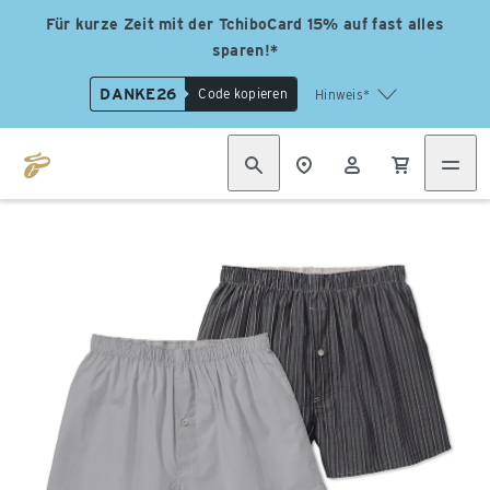
Für kurze Zeit mit der TchiboCard 15% auf fast alles
sparen!*
DANKE26
Code kopieren
Hinweis*