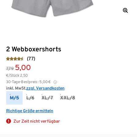
2 Webboxershorts
(77)
5,00
7,79
€/Stück
2,50
30-Tage-Bestpreis:
5,00
€
inkl. MwSt.
zzgl. Versandkosten
M/5
L/6
XL/7
XXL/8
Richtige Größe ermitteln
Zur Zeit nicht verfügbar