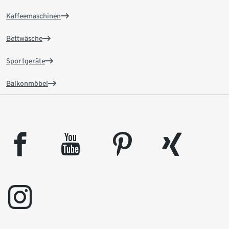
Kaffeemaschinen
Bettwäsche
Sportgeräte
Balkonmöbel
facebook
youtube
pinterest
xing
instagram