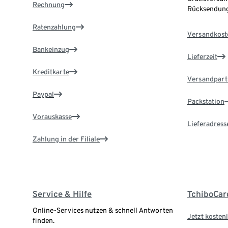
Rechnung
Rücksendung
Ratenzahlung
Versandkost
Bankeinzug
Lieferzeit
Kreditkarte
Versandpart
Paypal
Packstation
Vorauskasse
Lieferadress
Zahlung in der Filiale
Service & Hilfe
TchiboCar
Online-Services nutzen & schnell Antworten
Jetzt kostenl
finden.