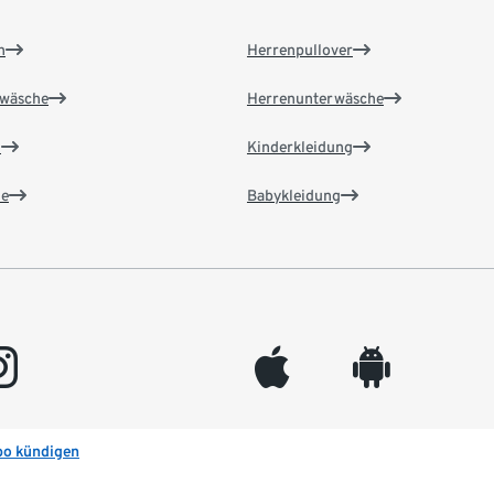
n
Herrenpullover
wäsche
Herrenunterwäsche
n
Kinderkleidung
e
Babykleidung
gram
appleinc
android
bo kündigen