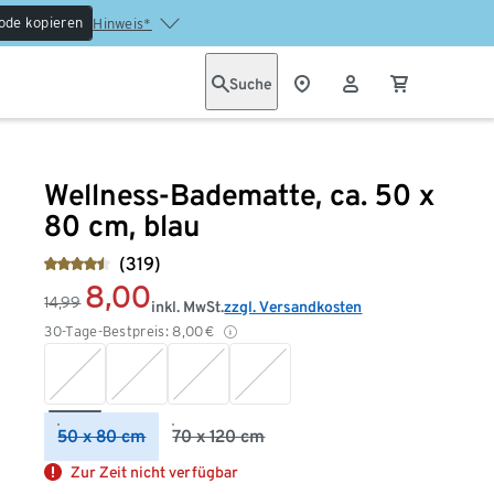
ode kopieren
Hinweis*
Suche
Wellness-Badematte, ca. 50 x
80 cm, blau
(319)
8,00
14,99
inkl. MwSt.
zzgl. Versandkosten
30-Tage-Bestpreis:
8,00
€
50 x 80 cm
70 x 120 cm
Zur Zeit nicht verfügbar