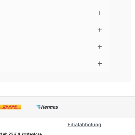
Filialabholung
d ab 29 € & kostenlose