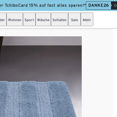
er TchiboCard 15% auf fast alles sparen!*
DANKE26
C
der
Wohnen
Sport
Wäsche
Schlafen
Sale
Mehr