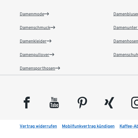
Damenmode
Damenbluse
Damenschmuck
Damenunter
Damenkleider
Damenhose
Damenpullover
Damenschuh
Damensporthosen
facebook
youtube
pinterest
xing
insta
Vertrag widerrufen
Mobilfunkvertrag kündigen
Kaffee-A