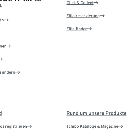
Click & Collect
.
Filialreservierung
en
Filialfinder
ner
e ändern
d
Rund um unsere Produkte
os registrieren
Tchibo Kataloge & Magazine