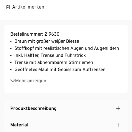
Artikel merken
Bestellnummer: 219630
Braun mit großer weißer Blesse
Stoffkopf mit realistischen Augen und Augenlidern
inkl. Halfter, Trense und Führstrick
Trense mit abnehmbarem Stirnriemen
Geöffnetes Maul mit Gebiss zum Auftrensen
Dichte, frisierbare Mähne – ideal zum Flechten
Mehr anzeigen
Kurzer, stabiler Reitstab aus Vollholz –
abschraubbar
Kompakt und mobil, ideal auch für unterwegs
Produktbeschreibung
Material