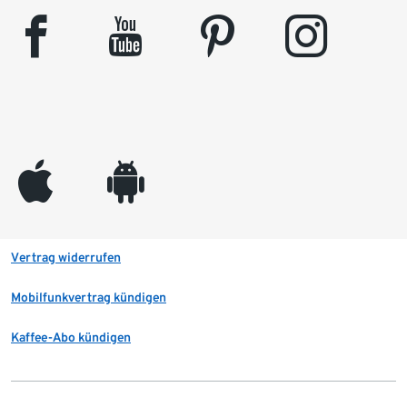
facebook
youtube
pinterest
instagram
appleinc
android
Vertrag widerrufen
Mobilfunkvertrag kündigen
Kaffee-Abo kündigen